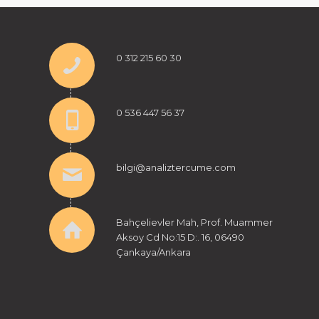
0 312 215 60 30
0 536 447 56 37
bilgi@analiztercume.com
Bahçelievler Mah, Prof. Muammer
Aksoy Cd No:15 D:. 16, 06490
Çankaya/Ankara