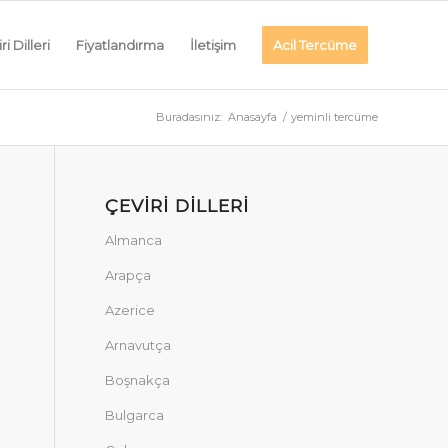
ri Dilleri
Fiyatlandırma
İletişim
Acil Tercüme
Buradasınız:
Anasayfa
/
yeminli tercüme
ÇEVIRI DILLERI
Almanca
Arapça
Azerice
Arnavutça
Boşnakça
Bulgarca