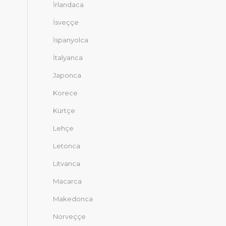
İrlandaca
İsveççe
İspanyolca
İtalyanca
Japonca
Korece
Kürtçe
Lehçe
Letonca
Litvanca
Macarca
Makedonca
Norveççe