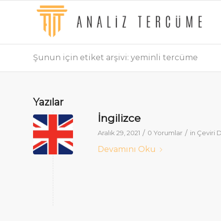
Şunun için etiket arşivi: yeminli tercüme
Yazılar
İngilizce
/
/
Aralık 29, 2021
0 Yorumlar
in
Çeviri D
Devamını Oku