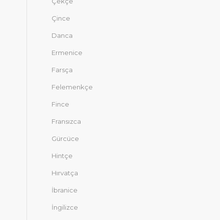
Çekçe
Çince
Danca
Ermenice
Farsça
Felemenkçe
Fince
Fransızca
Gürcüce
Hintçe
Hırvatça
İbranice
İngilizce