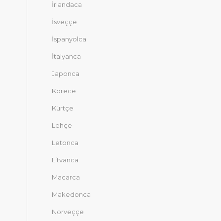
İrlandaca
İsveççe
İspanyolca
İtalyanca
Japonca
Korece
Kürtçe
Lehçe
Letonca
Litvanca
Macarca
Makedonca
Norveççe