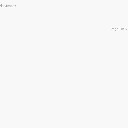
bMaster
Page 1 of 6