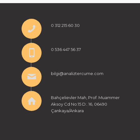
0 312 215 60 30
0 536 447 56 37
bilgi@analiztercume.com
Bahçelievler Mah, Prof. Muammer
Aksoy Cd No:15 D:. 16, 06490
Çankaya/Ankara