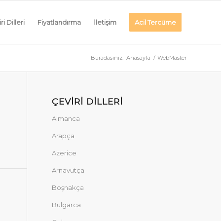
ri Dilleri
Fiyatlandırma
İletişim
Acil Tercüme
Buradasınız:
Anasayfa
/
WebMaster
ÇEVIRI DILLERI
Almanca
Arapça
Azerice
Arnavutça
Boşnakça
Bulgarca