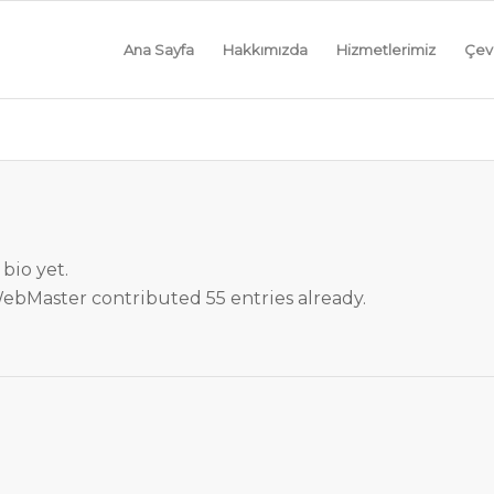
Ana Sayfa
Hakkımızda
Hizmetlerimiz
Çevi
bio yet.
ebMaster
contributed 55 entries already.