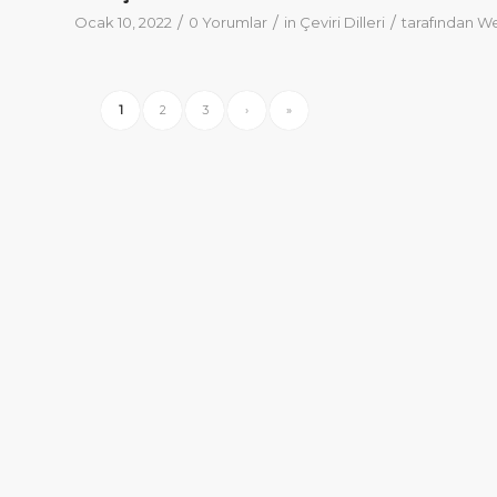
/
/
/
Ocak 10, 2022
0 Yorumlar
in
Çeviri Dilleri
tarafından
We
1
2
3
›
»