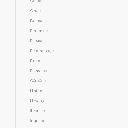
Çekçe
Çince
Danca
Ermenice
Farsça
Felemenkçe
Fince
Fransızca
Gürcüce
Hintçe
Hırvatça
İbranice
İngilizce