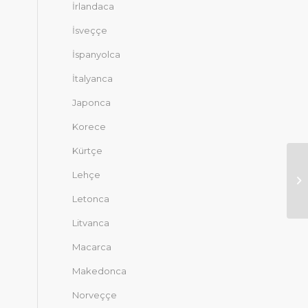
İrlandaca
İsveççe
İspanyolca
İtalyanca
Japonca
Korece
Kürtçe
Lehçe
Letonca
Litvanca
Macarca
Makedonca
Norveççe