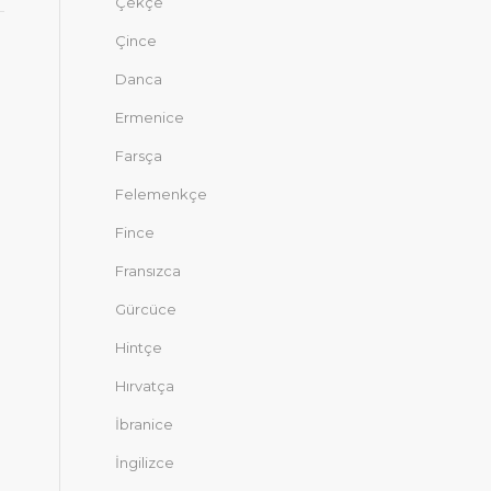
Çekçe
Çince
Danca
Ermenice
Farsça
Felemenkçe
Fince
Fransızca
Gürcüce
Hintçe
Hırvatça
İbranice
İngilizce