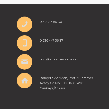
0 312 215 60 30
0 536 447 56 37
bilgi@analiztercume.com
Bahçelievler Mah, Prof. Muammer
Aksoy Cd No:15 D:. 16, 06490
Çankaya/Ankara