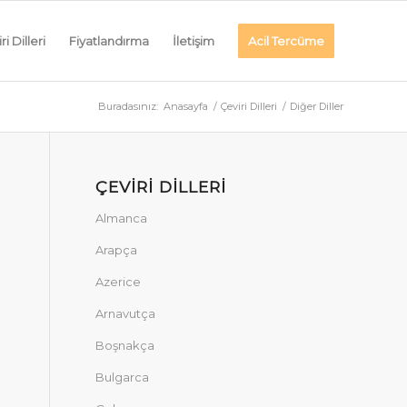
ri Dilleri
Fiyatlandırma
İletişim
Acil Tercüme
Buradasınız:
Anasayfa
/
Çeviri Dilleri
/
Diğer Diller
ÇEVIRI DILLERI
Almanca
Arapça
Azerice
Arnavutça
Boşnakça
Bulgarca