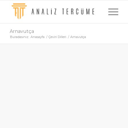
Arnavutça
Buradasınız:
Anasayfa
/
Çeviri Dilleri
/
Arnavutça