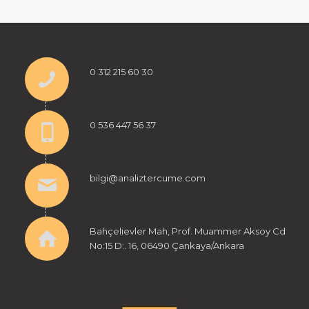
0 312 215 60 30
0 536 447 56 37
bilgi@analiztercume.com
Bahçelievler Mah, Prof. Muammer Aksoy Cd
No:15 D:. 16, 06490 Çankaya/Ankara